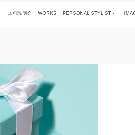
無料説明会
WORKS
PERSONAL STYLIST
IMA