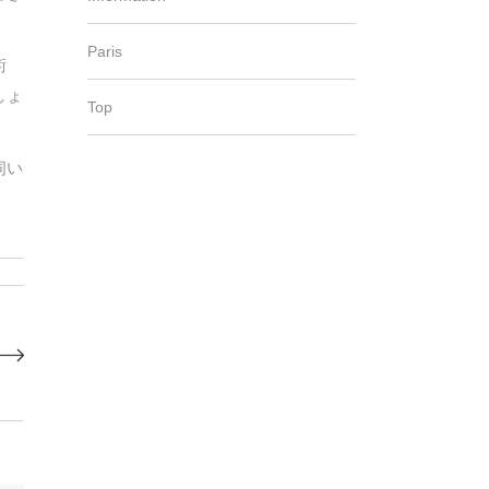
Paris
術
しょ
Top
伺い