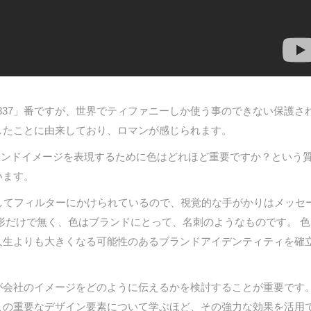
NEの「1837」番ですが、世界でティファニーしか使う事のできない保護さ
に創業したことに由来しており、ロマンが感じられます。
ブランドイメージを表現するために色はどれほど重要ですか？という
います。
してフィルターにかけられているので、視覚的な手がかりはメッセ
形だけで無く、色はブランドにとって、名刺のようなものです。 色
人生よりも大きくなる可能性のあるブランドアイデンティティを確
が会社のイメージをどのように伝えるかを検討することが重要です
この重要なデザイン要素について学ぶほど、その強力な効果を活用