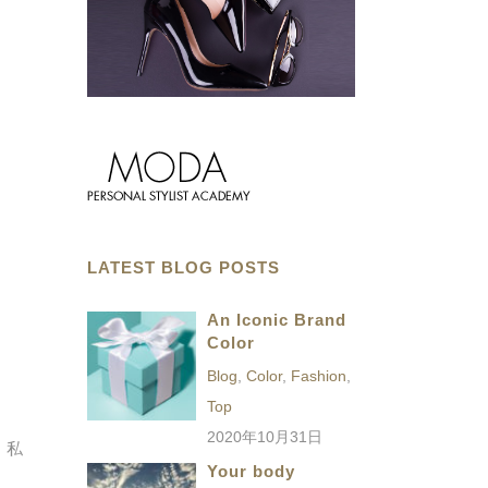
LATEST BLOG POSTS
An Iconic Brand
Color
Blog
,
Color
,
Fashion
,
Top
2020年10月31日
。私
Your body