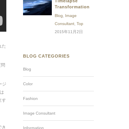
Timelapse
Transformation
Blog
,
Image
Consultant
,
Top
2015年11月2日
れた
BLOG CATEGORIES
質問
Blog
ージ
Color
は
Fashion
立す
Image Consultant
。
でき
Information