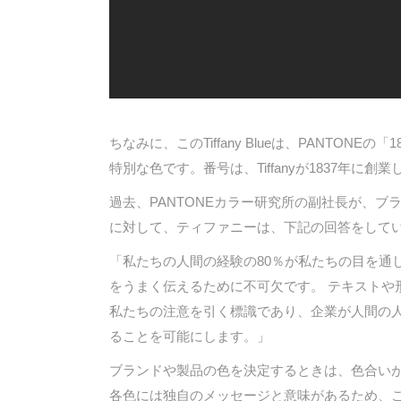
ちなみに、このTiffany Blueは、PANTO
特別な色です。番号は、Tiffanyが1837年
過去、PANTONEカラー研究所の副社長が、
に対して、ティファニーは、下記の回答をして
「私たちの人間の経験の80％が私たちの目を通
をうまく伝えるために不可欠です。 テキストや
私たちの注意を引く標識であり、企業が人間の
ることを可能にします。」
ブランドや製品の色を決定するときは、色合い
各色には独自のメッセージと意味があるため、