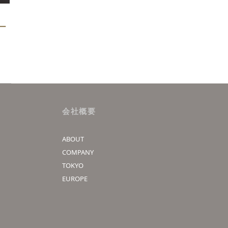
ー
会社概要
ABOUT
COMPANY
TOKYO
EUROPE