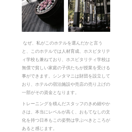
なぜ、私がこのホテルを選んだかと言う
と、このホテルでは人材育成、ホスピタリテ
ィ学校も兼ねており、ホスピタリティ学校は
無償で貧しい家庭の子供たちが授業を受ける
事ができます。シンタマニは財団を設立して
おり、ホテルの宿泊施設や売店の売り上げの
一部がその資金となります。
トレーニングを積んだスタッフのきめ細やか
さは、本当にレベルが高く、おもてなしの文
化を持つ日本もこの姿勢は学ぶべきところが
あると感じます。